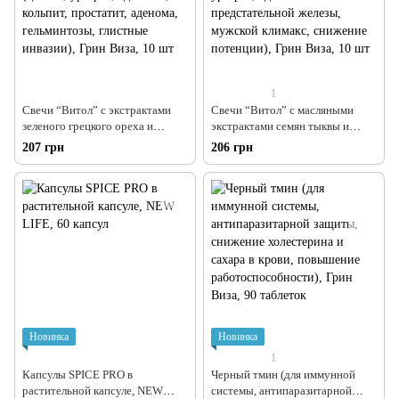
1
Свечи “Витол” с экстрактами
Свечи “Витол” с масляными
зеленого грецкого ореха и
экстрактами семян тыквы и
эфирным маслом чайного дерева
солодки (хронический
207 грн
206 грн
(цистит, уретрит, аднексит,
простатит, уретрит, аденома
кольпит, простатит, аденома,
предстательной железы,
гельминтозы, глистные инвазии),
мужской климакс, снижение
Грин Виза, 10 шт
потенции), Грин Виза, 10 шт
Новинка
Новинка
1
Капсулы SPICE PRO в
Черный тмин (для иммунной
растительной капсуле, NEW
системы, антипаразитарной