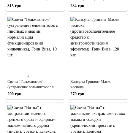
(профилактика и устранение
(профилактика и устранение
315 грн
284 грн
глистных инвазий, нормализация
глистных инвазий, нормализация
работы ЖКТ, усиление
микрофлоры кишечника), Грин
защитных сил организма), Грин
Виза, 200 мл
Виза, 120 кап
4
Свечи “Гельмавитол”
Капсулы Гринвит Масло
(устранение гельминтозов и
чеснока
глистных инвазий, нормализация
(противовоспалительное
200 грн
270 грн
функционирования кишечника),
средство с антитромботическим
Грин Виза, 10 шт
эффектом), Грин Виза, 120 кап