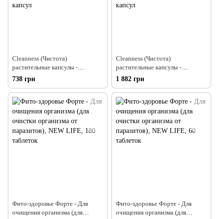
Cleanness (Чистота)
Cleanness (Чистота)
растительные капсулы -
растительные капсулы -
антипаразитарное средство,
антипаразитарное средство,
738 грн
1 882 грн
улучшает желчевыделение и
улучшает желчевыделение и
пищеварение, NEW LIFE, 60
пищеварение, NEW LIFE, 180
капсул
капсул
Фито-здоровье Форте - Для
Фито-здоровье Форте - Для
очищения организма (для
очищения организма (для