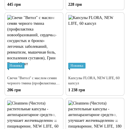
LIFE, 60 капсул
защиты, снижение холестерина
445 грн
228 грн
и сахара в крови, повышение
работоспособности), Грин Виза,
90 таблеток
Новинка
Новинка
Свечи "Витол" с маслом семян
Капсулы FLORA, NEW LIFE, 60
черного тмина (профилактика
капсул
новообразований, сердечно-
206 грн
1 238 грн
сосудистых и бронхо-легочных
заболеваний, ревматизм,
мышечная боль, воспаления
суставов), Грин Виза, 10 шт