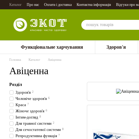
Перейти до основного контенту
Каталог
Про нас
Оплата і доставка
Контактна інформація
Відгуки про м
Функціональне харчування
Здоров'я
Головна
Каталог
Авіценна
Авіценна
Розділ
Здоров'я
2
Чоловіче здоров'я
6
Краса
7
Жіноче здоров'я
6
Інтим-догляд
8
Для травної системи
2
Для сечостатевої системи
8
Репродуктивна функція
7