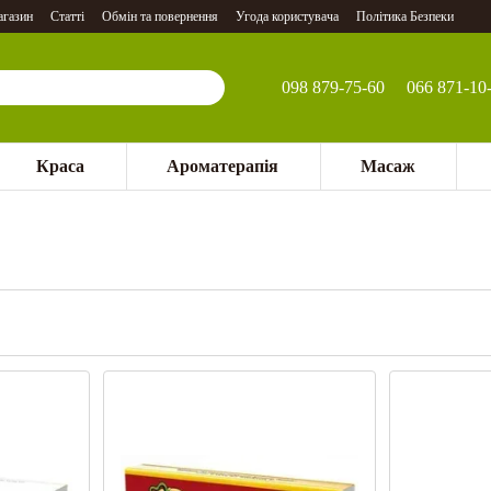
агазин
Статті
Обмін та повернення
Угода користувача
Політика Безпеки
098 879-75-60
066 871-10
Краса
Ароматерапія
Масаж