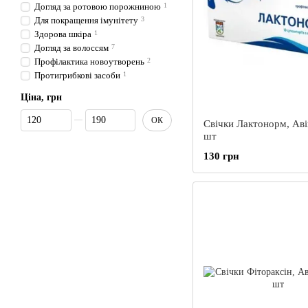
Догляд за ротовою порожниною
1
Для покращення імунітету
3
Здорова шкіра
1
Догляд за волоссям
7
Профілактика новоутворень
2
Протигрибкові засоби
1
Ціна, грн
Від Ціна, грн
До Ціна, грн
ОК
Свічки Лактонорм, Аві
шт
130 грн