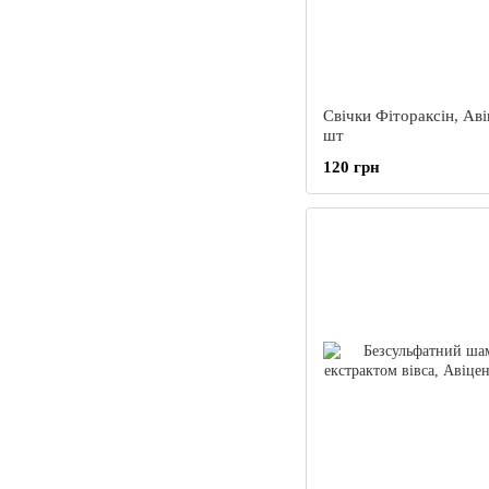
Свічки Фітораксін, Аві
шт
120 грн