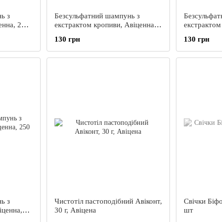
ь з
Безсульфатний шампунь з
Безсульфат
енна, 250
екстрактом кропиви, Авіценна,
екстрактом
250 мл
250 мл
130 грн
130 грн
ь з
Чистотіл пастоподібний Авіконт,
Свічки Біф
іценна,
30 г, Авіцена
шт