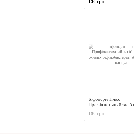
130 грн
Біфонорм-Плюс –
Профілактичний засіб 
живих біфідобактерій, 
190 грн
16 капсул