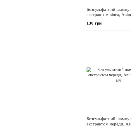
Безсульфатний шампун
екстрактом вівса, Авіц
мл
130 грн
Безсульфатний шампун
екстрактом череди, Ав
250 мл