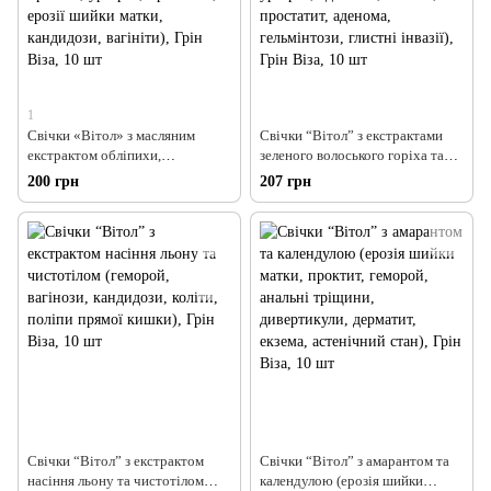
1
Свічки «Вітол» з масляним
Свічки “Вітол” з екстрактами
екстрактом обліпихи,
зеленого волоського горіха та
подорожника та шавлії
ефірною олією чайного дерева
200 грн
207 грн
(геморой, анальні тріщини,
(цистит, уретрит, аднексит,
проктит, уретрит, простатит,
кольпіт, простатит, аденома,
ерозії шийки матки, кандидози,
гельмінтози, глистні інвазії),
вагініти), Грін Віза, 10 шт
Грін Віза, 10 шт
Свічки “Вітол” з екстрактом
Свічки “Вітол” з амарантом та
насіння льону та чистотілом
календулою (ерозія шийки