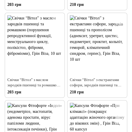
(геморой, вагінози, кандидози,
матки, проктит, геморой, анальні
203 грн
210 грн
коліти, поліпи прямої кишки),
тріщини, дивертикули, дерматит,
Грін Віза, 10 шт
екзема, астенічний стан), Грін
Віза, 10 шт
Свічки “Вітол” з маслом
Свічки “Вітол” з екстрактами
зародків пшениці та ромашкою
софори, зародків пшениці та
(порушення репродуктивної
прополісом (аднексит, уретрит,
203 грн
210 грн
функції, менструального циклу,
цистит, ендометрит, проктит,
полікістоз, фіброми,
кольпіт, геморой, кліматичний
фіброміоми), Грін Віза, 10 шт
синдром, герпес), Грін Віза, 10
шт