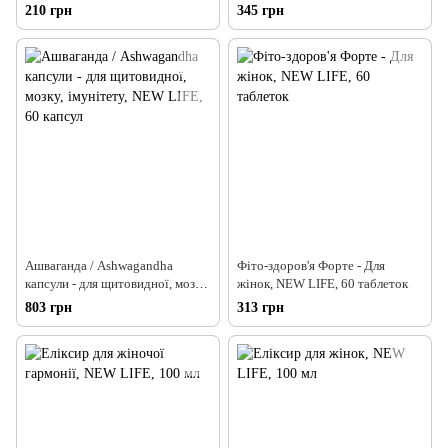
захворювання, ерозії шийки
(насичення клітин киснем,
210 грн
345 грн
матки, кольпіти, аднексити,
покращення розумової
вагінози, геморой, проктити),
активності, анемія, шум у вухах,
Грін Віза, 10 шт
дефіцит заліза), Грін Віза, 90
капсул
Ашваганда / Ashwagandha
Фіто-здоров'я Форте - Для
капсули - для щитовидної, мозку,
жінок, NEW LIFE, 60 таблеток
імунітету, NEW LIFE, 60 капсул
803 грн
313 грн