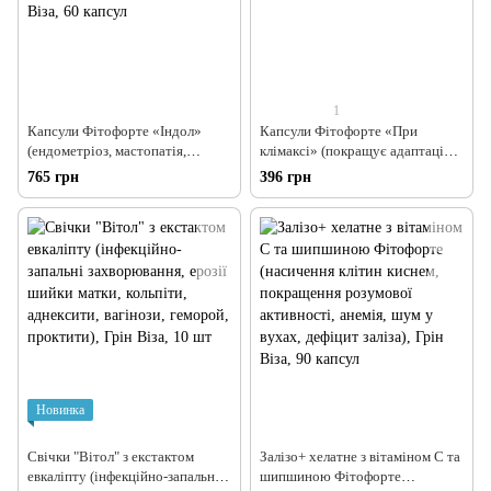
1
Капсули Фітофорте «Індол»
Капсули Фітофорте «При
(ендометріоз, мастопатія,
клімаксі» (покращує адаптацію
аденома простати, вірус
жіночого організму до вікових
765 грн
396 грн
папіломи людини, інтоксикація
змін) , Грін Віза, 60 капсул
печінки), Грін Віза, 60 капсул
Новинка
Свічки "Вітол" з екстактом
Залізо+ хелатне з вітаміном С та
евкаліпту (інфекційно-запальні
шипшиною Фітофорте