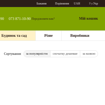
Порівняння
Бажання
UAH
Рус
Укр
Мій кошик
-90
073 871-10-90
Передзвонити вам?
Будинок та сад
Різне
Виробники
за популярністю
спочатку дешевше
за назвою
Сортування: