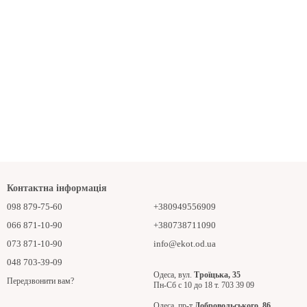
Контактна інформація
098 879-75-60
+380949556909
066 871-10-90
+380738711090
073 871-10-90
info@ekot.od.ua
048 703-39-09
Одеса, вул.
Троїцька, 35
Передзвонити вам?
Пн-Сб с 10 до 18 т. 703 39 09
Одеса, пр-т
Добровольського, 86