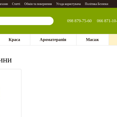
агазин
Статті
Обмін та повернення
Угода користувача
Політика Безпеки
098 879-75-60
066 871-10
Краса
Ароматерапія
Масаж
ини