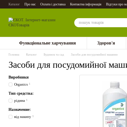
Перейти до основного контенту
Каталог
Про нас
Оплата і доставка
Контактна інформація
Відгуки про м
Функціональне харчування
Здоров'я
Головна
Каталог
Будинок та сад
Засоби для посудомийної машини
Засоби для посудомийної маш
Виробники
Organics
1
Тип средства:
рідина
1
Назначение:
від накипу
1