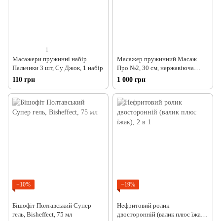
1
Масажери пружинні набір
Масажер пружинний Масаж
Пальчики 3 шт, Су Джок, 1 набір
Про №2, 30 см, нержавіюча
сталь, Су Джок, 1 шт
110 грн
1 000 грн
−10%
−19%
Бішофіт Полтавський Супер
Нефритовий ролик
гель, Bisheffect, 75 мл
двосторонній (валик плюс їжак),