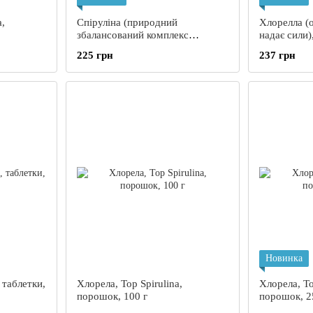
a,
Спіруліна (природний
Хлорелла (
збалансований комплекс
надає сили),
вітамінів та мінералів), Грін
таблеток
225 грн
237 грн
Віза, 60 таблеток
Новинка
 таблетки,
Хлорела, Top Spirulina,
Хлорела, To
порошок, 100 г
порошок, 2