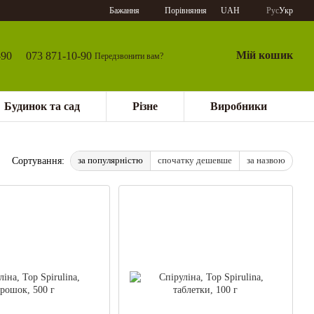
Порівняння
Бажання
UAH
Рус
Укр
Мій кошик
-90
073 871-10-90
Передзвонити вам?
Будинок та сад
Різне
Виробники
за популярністю
спочатку дешевше
за назвою
Сортування: