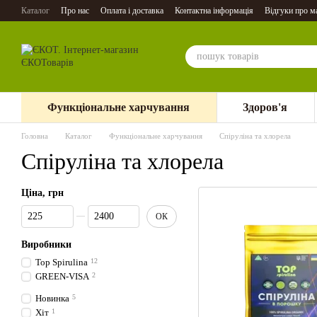
Перейти до основного контенту
Каталог
Про нас
Оплата і доставка
Контактна інформація
Відгуки про м
Функціональне харчування
Здоров'я
Головна
Каталог
Функціональне харчування
Спіруліна та хлорела
Спіруліна та хлорела
Ціна, грн
Від Ціна, грн
До Ціна, грн
ОК
Виробники
Top Spirulina
12
GREEN-VISA
2
Новинка
5
Хіт
1