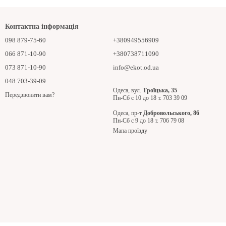
Контактна інформація
098 879-75-60
+380949556909
066 871-10-90
+380738711090
073 871-10-90
info@ekot.od.ua
048 703-39-09
Одеса, вул.
Троїцька, 35
Передзвонити вам?
Пн-Сб с 10 до 18 т. 703 39 09
Одеса, пр-т
Добровольського, 86
Пн-Сб с 9 до 18 т. 706 79 08
Мапа проїзду