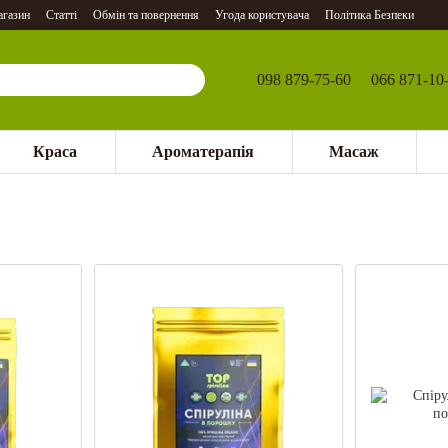
агазин
Статті
Обмін та повернення
Угода користувача
Політика Безпеки
098 879-75-60
066 871-10
Краса
Ароматерапія
Масаж