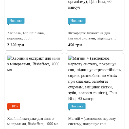
Новинка
Новинка
Хлорела, Top Spirulina,
Фітофорте Імуногрін (для
порошок, 500 г
імунної системи, підвищує
антиоксидантні ресурси,
2 250 грн
450 грн
допомагає відновленню та
загальному зміцненню
організму), Грін Віза, 60 капсул
−10%
Новинка
Хвойний екстракт для ванн з
Магній + (заспокоює нервову
мінералами, Bisheffect, 1000 мл
систему, покращує сон,
підвищує стресостійкість,