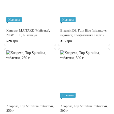
Новинка
Новинка
Капсули MAITAKE (Майтаке),
Вітамін D3, Грін Віза (підвищує
NEW LIFE, 60 капсул
імунітет, профілактика алергій
та онкозахворювань, зміцнює
528 грн
315 грн
волосся та нігті), 120 капсул
Новинка
Хлорела, Top Spirulina, таблетки,
Хлорела, Top Spirulina, таблетки,
250 г
500 г