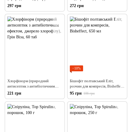
функцій щитовидної залози,
хвороба, тиреоартрит,
297 грн
272 грн
ослаблений імунітет, ожиріння,
гіпотереоз, атеросклероз,
запори, целюліт), Грін Віза, 60
ішемічна хвороба серця), Грін
кап
Віза, 200 мл
−10%
Хлорфінорм (природний
Бішофіт полтавський Еліт,
антисептик з антибіотичним
розчин для компресів, Bisheffect,
ефектом, джерело хлорофілу),
650 мл
221 грн
95 грн
106 грн
Грін Віза, 60 таб