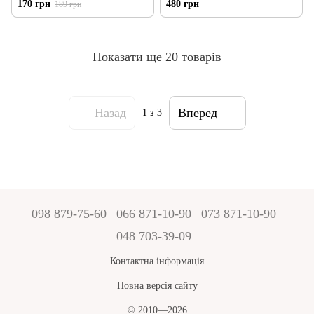
170 грн
480 грн
189 грн
сприяє розслабленню м'язів при
спазмах, запобігає судомам,
зміцнює кістки, зуби, волосся та
нігті), Грін Віза, 90 капсул
Показати ще 20 товарів
Назад
Вперед
1
з 3
098 879-75-60
066 871-10-90
073 871-10-90
048 703-39-09
Контактна інформація
Повна версія сайту
© 2010—2026