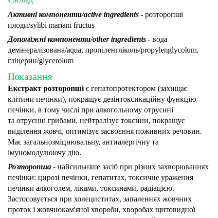
Активні компоненти/active ingredients
- розторопші
плоди/sylibi mariani fructus
Допоміжні компоненти/other ingredients
- вода
демінералізована/aqua, пропіленгліколь/propylenglycolum,
гліцерин/glycerolum
Показання
Екстракт розторопші
є гепатопротектором (захищає
клітини печінки), покращує дезінтоксикаційну функцію
печінки, в тому числі при алкогольному отруєнні
та отруєнні грибами, нейтралізує токсини, покращує
виділення жовчі, оптимізує засвоєння поживних речовин.
Має загальнозміцнювальну, антиалергічну та
імуномодулюючу дію.
Розторопша
- найсильніше засіб при різних захворюваннях
печінки: цирозі печінки, гепатитах, токсичне ураження
печінки алкоголем, ліками, токсинами, радіацією.
Застосовується при холециститах, запаленнях жовчних
проток і жовчнокам'яної хвороби, хворобах щитовидної