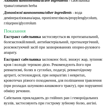
Активні компоненти/active ingredients
- сабельника
трава/comarum herba
Допоміжні компоненти/other ingredients
- вода
демінералізована/aqua, пропіленгліколь/propylenglycolum,
гліцерин/glycerolum
Показання
Екстракт сабельника
застосовується як протизапальний,
болезаспокійливий, антибактеріальний, протиалергічний,
розсмоктуючий засіб при захворюваннях опорно-рухового
апарату.
Екстракт сабельника
заспокоює болі, знижує жар, зупиняє
кров і володіє терпкою дією. Рекомендують його при
ревматизмі, болях в суглобах, подагрі, ревматоїдному
артриті, остеохондрозі, при невралгіях і невритах,
кровотечах різного походження, для поліпшення травлення
(при розладах шлунково-кишкового тракту), при порушенні
обміну речовин.
Сабельник прикладають до гнійних ран і гемороїдальних
вузлів, застосовують при гострому зубному болю, ангіні.