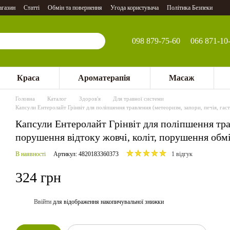
агазин
Статті
Обмін та повернення
Угода користувача
Політика Безпеки
098 879-75-60
066 871-10
Краса
Ароматерапія
Масаж
Головна
Каталог
Здоров'я
Для травної системи
Капсули Ентеролайт Грінвіт для поліпшення травлення (метеоризм, запори, печія, гаст
Капсули Ентеролайт Грінвіт для поліпшення трав
порушення відтоку жовчі, коліт, порушення обмі
В наявності
Артикул: 4820183360373
1 відгук
324 грн
Ввійти
для відображення накопичувальної знижки
%