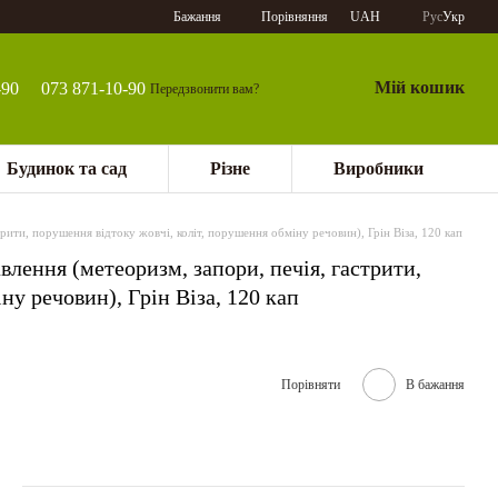
Порівняння
Бажання
UAH
Рус
Укр
Мій кошик
-90
073 871-10-90
Передзвонити вам?
Будинок та сад
Різне
Виробники
рити, порушення відтоку жовчі, коліт, порушення обміну речовин), Грін Віза, 120 кап
лення (метеоризм, запори, печія, гастрити,
ну речовин), Грін Віза, 120 кап
Порівняти
В бажання