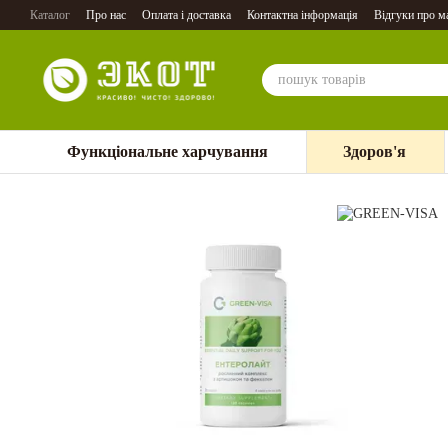
Перейти до основного контенту
Каталог
Про нас
Оплата і доставка
Контактна інформація
Відгуки про м
Функціональне харчування
Здоров'я