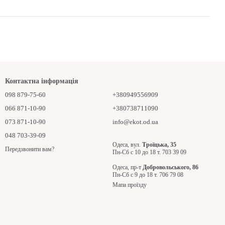
Контактна інформація
098 879-75-60
+380949556909
066 871-10-90
+380738711090
073 871-10-90
info@ekot.od.ua
048 703-39-09
Одеса, вул.
Троїцька, 35
Передзвонити вам?
Пн-Сб с 10 до 18 т. 703 39 09
Одеса, пр-т
Добровольського, 86
Пн-Сб с 9 до 18 т. 706 79 08
Мапа проїзду