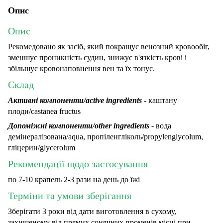
Опис
Опис
Рекомедовано як засіб, який покращує венозний кровообіг,
зменшує проникність судин, знижує в'язкість крові і
збільшує кровонаповнення вен та їх тонус.
Склад
Активні компоненти/active ingredients
- каштану
плоди/castanea fructus
Допоміжні компоненти/other ingredients
- вода
демінералізована/aqua, пропіленгліколь/propylenglycolum,
гліцерин/glycerolum
Рекомендації щодо застосування
по 7-10 крапель 2-3 рази на день до їжі
Терміни та умови зберігання
Зберігати 3 роки від дати виготовлення в сухому,
захищеному від прямих сонячних променів місці при