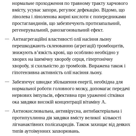
нормальне проходження по травному тракту харчового
вмісту, усуває запори, регулює дефекацію. Відомо, що
лінолева і ліноленова жирні кислоти є попередниками
простагландинів, що забезпечують протизапальний,
регенерувальний, ранозагоювальний ефект.
Антиагрегаційні властивості олії насіння льону
перешкоджають склеюванню (агрегації) тромбоцитів,
знижують в’язкість крові, що особливо необхідно у
хворих на ішемічну хворобу серця, гіпертонічну
хворобу, зі схильністю до тромбозів. Виражена також і
гіпотензивна активність олії насіння льону.
Забезпечує швидке збільшення енергії, необхідна для
нормальної роботи головного мозку, допомагає передачі
нервових імпульсів, ефективна при ураженні сітківки
ока завдяки високій концентрації вітаміну А.
Антиокислювальна, антивірусна, антибактеріальна і
протипухлинна дія завдяки вмісту великої кількості
лігнанактівних полісахаридів. Також захищає від деяких
типів аутоімунних захворювань.