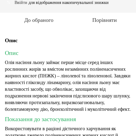
Ввійти
для відображення накопичувальної знижки
%
До обраного
Порівняти
Опис
Опис
Олія насіння льону займає перше місце серед інших
рослинних жирів за вмістом незамінних поліненасичених
жирних кислот (ПНЖК) – лінолевої та ліноленової. Завдяки
наявності глікозиду лінамарину, олія насіння льону має
властивості засобу, що обволікає, захищаючи від
подразнення нервові закінчення підслизового шару шлунку,
виявляючи протизапальну, виразкозагоювальну,
болевтамовуючу дію, бронхолітичний і муколітичний ефект.
Показання до застосування
Використовувати в раціоні дієтичного харчування як
додаткове джерело поліненасичених жирних кислот й