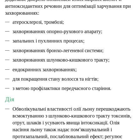
антиоксидантних речовин для оптимізації харчування при
захворюваннях:
атеросклерозі, тромбозі;
захворюваннях опорно-рухового апарату;
запальних і пухлинних процесах;
захворюваннях бронхо-легеневої системи;
захворюваннях шлунково-кишкового тракту;
ендокринних захворюваннях;
для покращення стану волосся та нігтів;
з метою профілактики передчасного старіння.
Дія
Обволікувальні властивості олії льону перешкоджають
всмоктуванню з шлунково-кишкового тракту токсинів,
отрут, шлаків і усувають явища інтоксикації. Олія
насіння льону також надає пом’якшувальний і
протизапальний, послаблювальний ефект; регулює