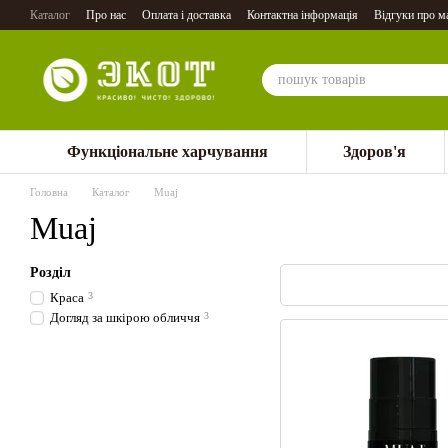
Перейти до основного контенту
Каталог
Про нас
Оплата і доставка
Контактна інформація
Відгуки про м
Функціональне харчування
Здоров'я
Головна
Каталог
Muaj
Muaj
Розділ
Краса
3
Догляд за шкірою обличчя
3