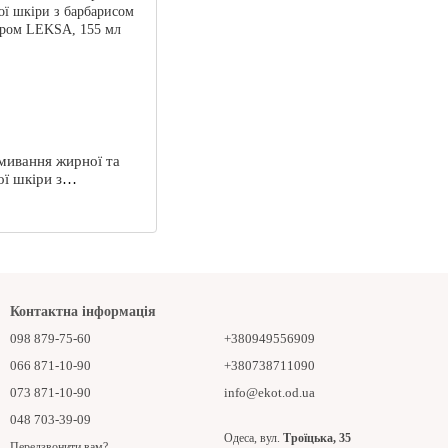
вмивання жирної та
ї шкіри з
 та сульфуром
5 мл
Контактна інформація
098 879-75-60
+380949556909
066 871-10-90
+380738711090
073 871-10-90
info@ekot.od.ua
048 703-39-09
Одеса, вул.
Троїцька, 35
Передзвонити вам?