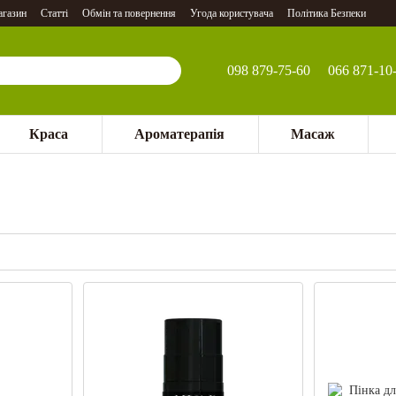
агазин
Статті
Обмін та повернення
Угода користувача
Політика Безпеки
098 879-75-60
066 871-10
Краса
Ароматерапія
Масаж