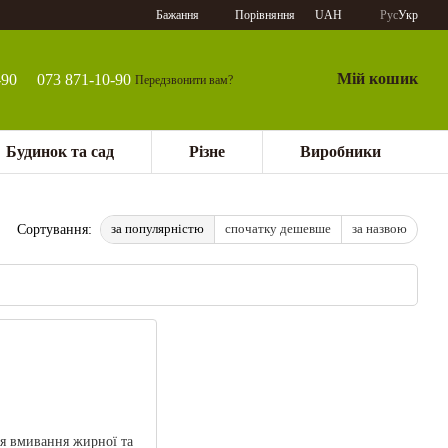
Порівняння
Бажання
UAH
Рус
Укр
Мій кошик
-90
073 871-10-90
Передзвонити вам?
Будинок та сад
Різне
Виробники
за популярністю
спочатку дешевше
за назвою
Сортування: