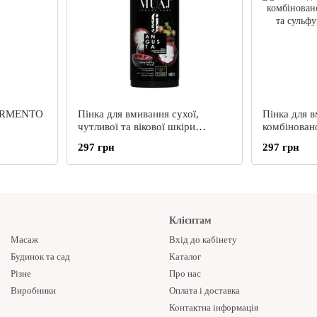
FERMENTO
Пінка для вмивання сухої,
Пінка для 
чутливої та вікової шкіри
комбіновано
ANGUSTA, 155 мл
барбарисом
297 грн
297 грн
LEKSA, 15
Клієнтам
Масаж
Вхід до кабінету
Будинок та сад
Каталог
Різне
Про нас
Виробники
Оплата і доставка
Контактна інформація