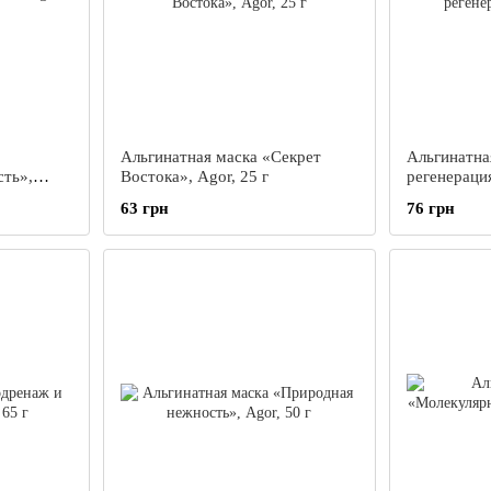
Альгинатная маска «Секрет
Альгинатна
ть»,
Востока», Agor, 25 г
регенерация
63 грн
76 грн