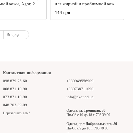
ьной кожи, Agor, 200
для жирной и проблемной кожи,
Agor, 200 мл
144 грн
7
Вперед
Контактная информация
098 879-75-60
+380949556909
066 871-10-90
+380738711090
073 871-10-90
info@ekot.od.ua
048 703-39-09
Одесса, ул.
Троицкая, 35
Перезвонить вам?
Пн-Сб с 10 до 18 т. 703 39 09
Одесса, пр-т
Добровольского, 86
Пн-Сб с 9 до 18 т. 706 79 08