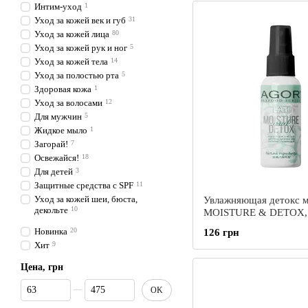
Интим-уход
1
Уход за кожей век и губ
31
Уход за кожей лица
80
Уход за кожей рук и ног
5
Уход за кожей тела
14
Уход за полостью рта
5
Здоровая кожа
1
Уход за волосами
12
Для мужчин
5
Жидкое мыло
1
Загорай!
7
Освежайся!
18
Для детей
3
Защитные средства с SPF
11
Уход за кожей шеи, бюста,
Увлажняющая детокс м
декольте
10
MOISTURE & DETOX, 
мл
Новинка
20
126 грн
Хит
9
Цена, грн
От Цена, грн
До Цена, грн
OK