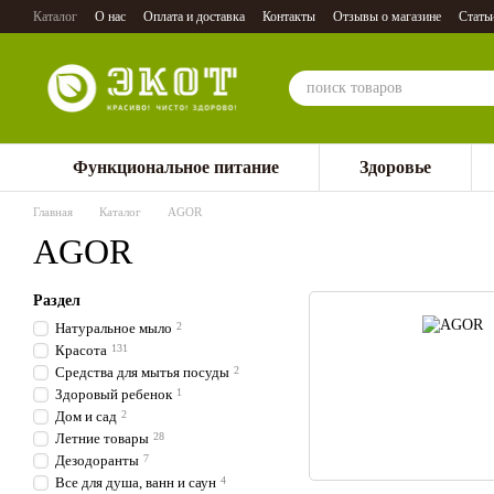
Перейти к основному контенту
Каталог
О нас
Оплата и доставка
Контакты
Отзывы о магазине
Стать
Функциональное питание
Здоровье
Главная
Каталог
AGOR
AGOR
Раздел
Натуральное мыло
2
Красота
131
Средства для мытья посуды
2
Здоровый ребенок
1
Дом и сад
2
Летние товары
28
Дезодоранты
7
Все для душа, ванн и саун
4