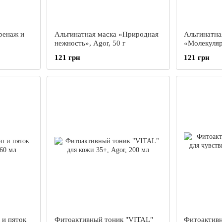
ренаж и
Альгинатная маска «Природная
Альгинатна
нежность», Agor, 50 г
«Молекуляр
50 г
121 грн
121 грн
 и пяток
Фитоактивный тоник "VITAL"
Фитоактивн