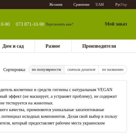
Сравнение
Желания
UAH
Рус
Укр
Мой заказ
10-90
073 871-10-90
Перезвонить вам?
Дом и сад
Разное
Производители
по популярности
сначала дешевле
по названию
Сортировка:
одитель косметики и средств гигиены с натуральным VEGAN
ый эффект (не маскирует, а устраняет проблему), не содержит
 не тестируется на животных.
его качества, применяются уникальные запатентованые
ь потенциал исходных компонентов. Делая свой выбор в пользу
теля, который предоставляет рабочие места украинским