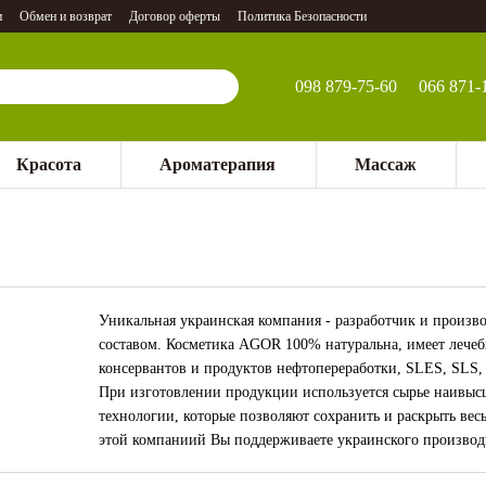
и
Обмен и возврат
Договор оферты
Политика Безопасности
098 879-75-60
066 871-
Красота
Ароматерапия
Массаж
Уникальная украинская компания - разработчик и произв
составом. Косметика AGOR 100% натуральна, имеет лечебн
консервантов и продуктов нефтопереработки, SLES, SLS,
При изготовлении продукции используется сырье наивысш
технологии, которые позволяют сохранить и раскрыть вес
этой компаниий Вы поддерживаете украинского производи
специалистам, создающим ДОСТОЙНЫЙ продукт!