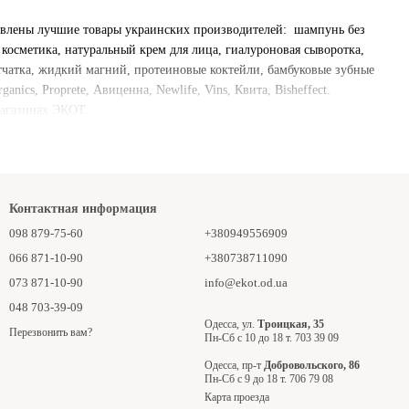
тавлены лучшие товары украинских производителей: шампунь без
косметика, натуральный крем для лица, гиалуроновая сыворотка,
етчатка, жидкий магний, протеиновые коктейли, бамбуковые зубные
anics, Proprete, Авиценна, Newlife, Vins, Квита, Bisheffect.
 магазинах ЭКОТ.
Контактная информация
098 879-75-60
+380949556909
066 871-10-90
+380738711090
073 871-10-90
info@ekot.od.ua
048 703-39-09
Одесса, ул.
Троицкая, 35
Перезвонить вам?
Пн-Сб с 10 до 18 т. 703 39 09
Одесса, пр-т
Добровольского, 86
Пн-Сб с 9 до 18 т. 706 79 08
Карта проезда