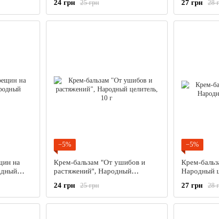
24 грн
27 грн
25 грн
28 
−5%
−5%
щин на
Крем-бальзам "От ушибов и
Крем-бальз
одный
растяжений", Народный
Народный ц
целитель, 10 г
24 грн
27 грн
25 грн
28 