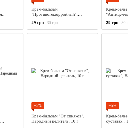
Крем-бальзам
Крем-бальз
 мл
"Противогеморройный",
"Антицелл
Народный целитель, 10 г
целитель, 1
29 грн
29 грн
30 грн
30 
−5%
−5%
Крем-бальзам "От синяков",
Крем-бальз
Народный целитель, 10 г
суставах",
 г
10 г