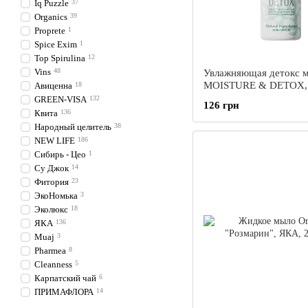
Iq Puzzle
37
Organics
39
Proprete
1
Spice Exim
1
Top Spirulina
12
Vins
48
Увлажняющая детокс м
MOISTURE & DETOX, 
Авиценна
18
мл
GREEN-VISA
132
126 грн
Квита
136
Народный целитель
38
NEW LIFE
186
Сибирь - Цео
1
Су Джок
14
Фитория
23
ЭкоНомька
3
Эколюкс
18
ЯКА
136
Muaj
3
Pharmea
8
Сleanness
5
Карпатский чай
6
ПРИМАФЛОРА
14