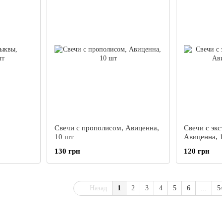
,
Свечи с прополисом, Авиценна,
Свечи с экс
10 шт
Авиценна, 
130 грн
120 грн
Назад
1
2
3
4
5
6
...
5