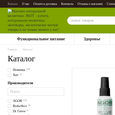
Перейти к основному контенту
Каталог
О нас
Оплата и доставка
Контакты
Отзывы о магазине
Стать
Функциональное питание
Здоровье
Главная
Каталог
Каталог
Новинка
238
Хит
25
Производители
AGOR
133
Bisheffect
39
Dr. Green
9