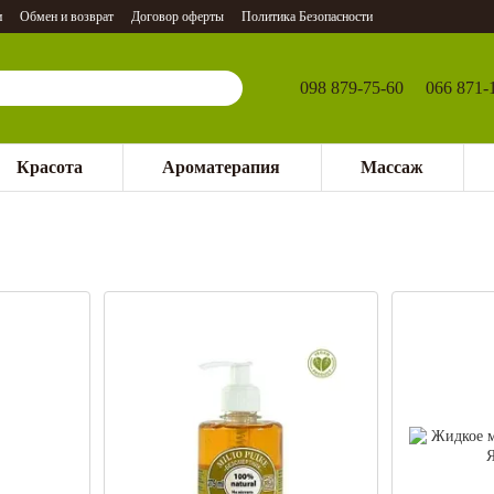
и
Обмен и возврат
Договор оферты
Политика Безопасности
098 879-75-60
066 871-
Красота
Ароматерапия
Массаж