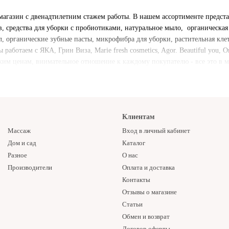
магазин с двенадтилетним стажем работы. В нашем ассортименте предс
, средства для уборки с пробиотиками, натуральное мыло, органическая 
л, органические зубные пасты, микрофибра для уборки, растительная кл
аботаем с ЯКА, Грин Виза, Marie fresh cosmetics, Agor. Beautiful you, Org
ким ценам, внимательное отношение к каждому покупателю - все это в
Клиентам
Массаж
Вход в личный кабинет
Дом и сад
Каталог
Разное
О нас
Производители
Оплата и доставка
Контакты
Отзывы о магазине
Статьи
Обмен и возврат
Договор оферты