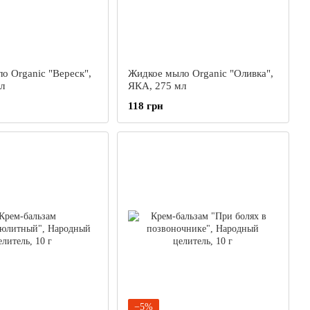
о Organic "Вереск",
Жидкое мыло Organic "Оливка",
л
ЯКА, 275 мл
118 грн
−5%