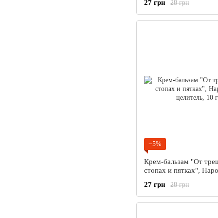
27 грн
28 грн
−5%
Крем-бальзам "От тре
стопах и пятках", Нар
целитель, 10 г
27 грн
28 грн