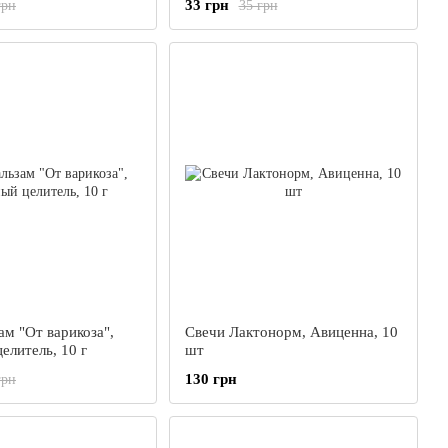
33 грн
грн
35 грн
ам "От варикоза",
Свечи Лактонорм, Авиценна, 10
елитель, 10 г
шт
130 грн
грн