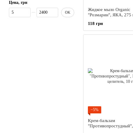
Цена, грн
Жидкое мыло Organic
От Цена, грн
До Цена, грн
OK
"Розмарин", ЯКА, 275
118 грн
−5%
Крем-бальзам
"Противопростудный",
Народный целитель, 10