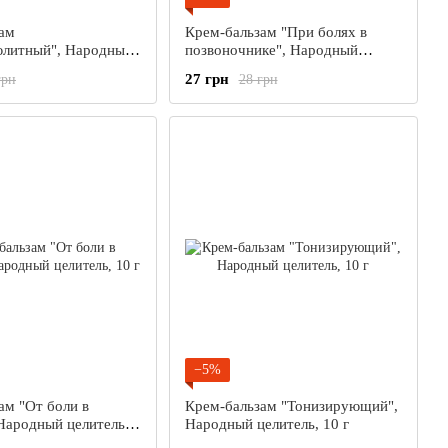
ам
Крем-бальзам "При болях в
юлитный", Народный
позвоночнике", Народный
0 г
целитель, 10 г
27 грн
грн
28 грн
−5%
ам "От боли в
Крем-бальзам "Тонизирующий",
 Народный целитель,
Народный целитель, 10 г