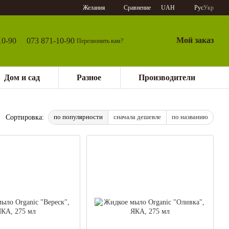
Сравнение
Желания
UAH
Рус
Укр
Мой заказ
10-90
073 871-10-90
Перезвонить вам?
Дом и сад
Разное
Производители
по популярности
сначала дешевле
по названию
Сортировка: