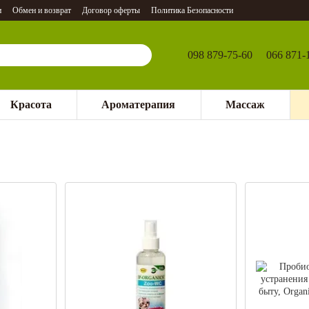
и
Обмен и возврат
Договор оферты
Политика Безопасности
098 879-75-60
066 871-
Красота
Ароматерапия
Массаж