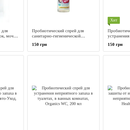
Хит
 для
Пробиотический спрей для
Пробиотиче
ок, мочи
санитарно-гигиенической
устранения
rganics
обработки и устранения
в быту, Org
150 грн
150 грн
неприятного запаха от
200 мл
домашних животных Organics
Zoo-WC, 200 мл