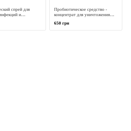
ский спрей для
Пробиотическое средство -
инфекций и
концентрат для уничтожения
 неприятных запахов,
любых неприятных запахов
650 грн
althy Life, 200 мл
Organics USP-80, 1000 мл