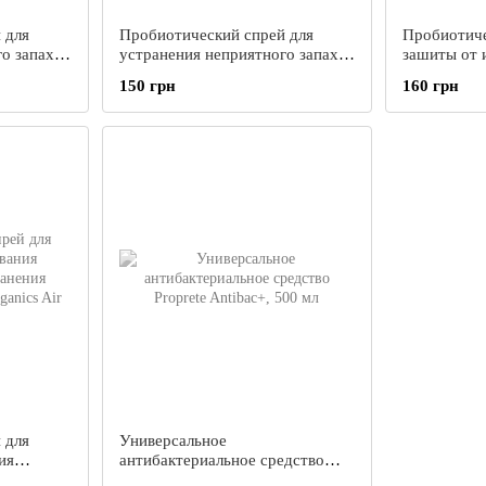
 для
Пробиотический спрей для
Пробиотиче
о запаха
устранения неприятного запаха
зашиты от 
s Авто-
в туалетах, в ванных комнатах,
устранения
150 грн
160 грн
Organics WC, 200 мл
Organics He
 для
Универсальное
ия
антибактериальное средство
нения
Proprete Antibac+, 500 мл