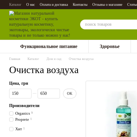
Перейти к основному контенту
Каталог
О нас
Оплата и доставка
Контакты
Отзывы о магазине
Стать
Функциональное питание
Здоровье
Главная
Каталог
Дом и сад
Очистка воздуха
Очистка воздуха
Цена, грн
От Цена, грн
До Цена, грн
OK
Производители
Organics
9
Proprete
1
Хит
1