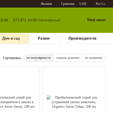
Сравнение
Желания
UAH
Рус
Укр
Мой заказ
10-90
073 871-10-90
Перезвонить вам?
Дом и сад
Разное
Производители
по популярности
сначала дешевле
по названию
Сортировка: