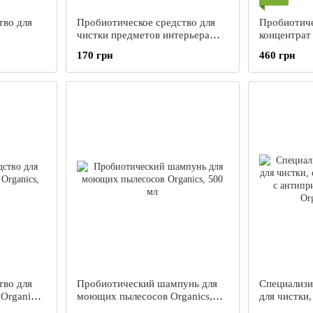
тво для
Пробиотическое средство для
Пробиотиче
чистки предметов интерьера
концентрат
тки
Organics, 500 мл
Organics Mu
170 грн
460 грн
тво для
Пробиотический шампунь для
Специализи
 Organics,
моющих пылесосов Organics,
для чистки
500 мл
посуды с а