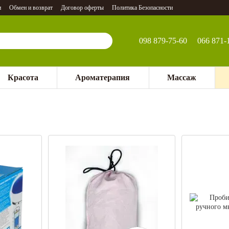
и
Обмен и возврат
Договор оферты
Политика Безопасности
098 879-75-60
066 871-
Красота
Ароматерапия
Массаж