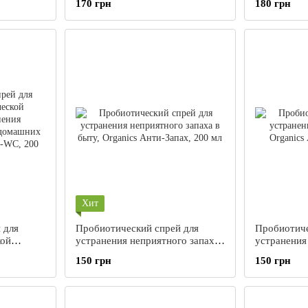
170 грн
180 грн
покрытием 
Хит
 для
Пробиотический спрей для
Пробиотиче
кой
устранения неприятного запаха
устранения
ия
в быту, Organics Анти-Запах,
Organics А
150 грн
150 грн
200 мл
rganics