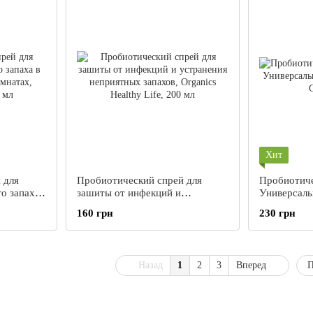
Хит
 для
Пробиотический спрей для
Пробиотиче
о запаха
зашиты от инфекций и
Универсаль
омнатах,
устранения неприятных запахов,
Universal G
160 грн
230 грн
Organics Healthy Life, 200 мл
Назад
1
2
3
Вперед
П