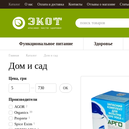
Перейти к основному контенту
Каталог
О нас
Оплата и доставка
Контакты
Отзывы о магазине
Стать
Функциональное питание
Здоровье
Главная
Каталог
Дом и сад
Дом и сад
Цена, грн
От Цена, грн
До Цена, грн
OK
Производители
AGOR
2
Organics
39
Proprete
1
Spice Exim
1