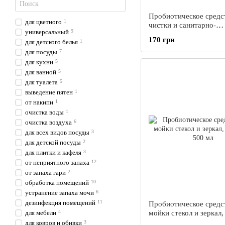
Пробиотическое средс
для цветного
1
чистки и санитарно-
универсальный
9
гигиенической обрабо
170 грн
для детского белья
1
Organics, 500 мл
для посуды
7
для кухни
5
для ванной
5
для туалета
5
выведение пятен
1
от накипи
1
очистка воды
1
очистка воздуха
6
для всех видов посуды
3
для детской посуды
2
для плитки и кафеля
3
от неприятного запаха
12
от запаха гари
2
обработка помещений
10
устранение запаха мочи
6
дезинфекция помещений
11
Пробиотическое средс
для мебели
4
мойки стекол и зеркал,
500 мл
для ковров и обивки
3