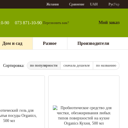
Сравнение
Желания
UAH
Рус
Укр
Мой заказ
10-90
073 871-10-90
Перезвонить вам?
Дом и сад
Разное
Производители
по популярности
сначала дешевле
по названию
Сортировка: