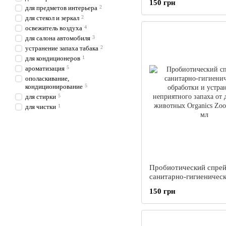
150 грн
для предметов интерьера
2
для стекол и зеркал
2
освежитель воздуха
4
для салона автомобиля
3
устранение запаха табака
2
для кондиционеров
1
ароматизация
5
ополаскивание,
кондиционирование
5
для стирки
5
для чистки
1
Пробиотический спрей
санитарно-гигиеничес
обработки и устранен
150 грн
неприятного запаха от
домашних животных O
Zoo-WC, 200 мл