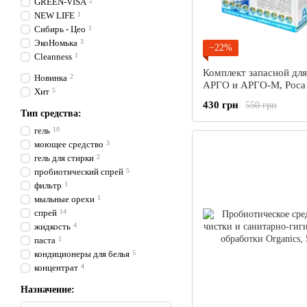
GREEN-VISA
2
NEW LIFE
1
Сибирь - Цео
1
ЭкоНомька
3
−22%
Сleanness
1
Комплект запасной для
Новинка
2
АРГО и АРГО-М, Роса 
Хит
5
Сибирь-Цео)
430 грн
550 грн
Тип средства:
гель
10
моющее средство
3
гель для стирки
2
пробиотический спрей
5
фильтр
1
мыльные орехи
1
спрей
14
жидкость
4
паста
1
кондиционеры для белья
5
концентрат
4
Назначение: