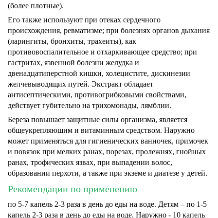
(более плотные).
Его также используют при отеках сердечного
происхождения, ревматизме; при болезнях органов дыхания
(ларингиты, бронхиты, трахеиты), как
противовоспалительное и отхаркивающее средство; при
гастритах, язвенной болезни желудка и
двенадцатиперстной кишки, холецистите, дискинезии
желчевыводящих путей. Экстракт обладает
антисептическими, противогрибковыми свойствами,
действует губительно на трихомонады, лямблии.
Береза повышает защитные силы организма, является
общеукрепляющим и витаминным средством. Наружно
может применяться для гигиенических ванночек, примочек
и повязок при мелких ранах, порезах, пролежнях, гнойных
ранах, трофических язвах, при выпадении волос,
образовании перхоти, а также при экземе и диатезе у детей.
Рекомендации по применению
по 5-7 капель 2-3 раза в день до еды на воде. Детям – по 1-5
капель 2-3 раза в день до еды на воде. Наружно - 10 капель