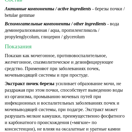
Активные компоненты / active ingredients
- березы почки /
betulae gemmae
Вспомогательные компоненты / other ingredients
- вода
деминерализованная / aqua, пропиленгликоль /
propylenglycolum, глицерин / glycerolum
Показания
Показан как мочегонное, противовоспалительное,
желчегонное, спазмолитическое и дезинфицирующее
средство. Применяют при заболеваниях почек,
мочевыводящей системы и при простуде.
Экстракт почек березы
усиливает образование мочи, не
раздражая при этом почки, способствует выведению воды
из организма, промыванию мочевых путей при
инфекционных и воспалительных заболеваниях почек и
мочевыводящей системы, при подагре. Экстракт может
разрушать мелкие камушки, преимущественно фосфатного
и карбонатного происхождения («мягкие» по
консистенции), не влияя на оксалатные и уратные камни