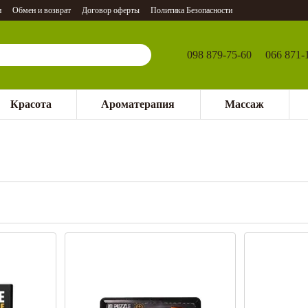
и
Обмен и возврат
Договор оферты
Политика Безопасности
098 879-75-60
066 871-
Красота
Ароматерапия
Массаж