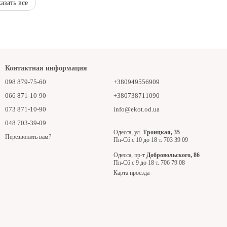
азать все
Контактная информация
098 879-75-60
+380949556909
066 871-10-90
+380738711090
073 871-10-90
info@ekot.od.ua
048 703-39-09
Одесса, ул.
Троицкая, 35
Перезвонить вам?
Пн-Сб с 10 до 18 т. 703 39 09
Одесса, пр-т
Добровольского, 86
Пн-Сб с 9 до 18 т. 706 79 08
Карта проезда