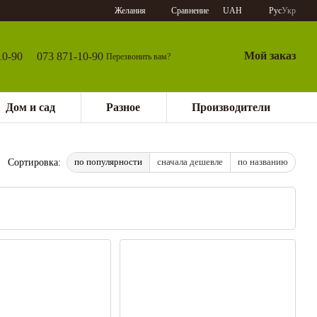
Сравнение
Желания
UAH
Рус
Укр
Мой заказ
10-90
073 871-10-90
Перезвонить вам?
Дом и сад
Разное
Производители
по популярности
сначала дешевле
по названию
Сортировка: