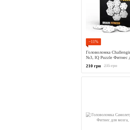
−11%
Головоломка Challengi
№3, IQ Puzzle Фитнес 
1 шт
210 грн
235 грн