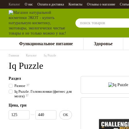
Перейти к основному контенту
Каталог
О нас
Оплата и доставка
Контакты
Отзывы о магазине
Стать
Функциональное питание
Здоровье
Главная
Каталог
Iq Puzzle
Iq Puzzle
Раздел
Разное
37
Iq Puzzle. Головоломки (фитнес для
мозга)
37
Цена, грн
От Цена, грн
До Цена, грн
OK