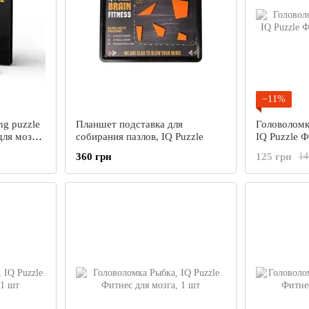
−11%
ng puzzle
Планшет подставка для
Головоломк
для мозга,
собирания пазлов, IQ Puzzle
IQ Puzzle Ф
шт
360 грн
125 грн
14