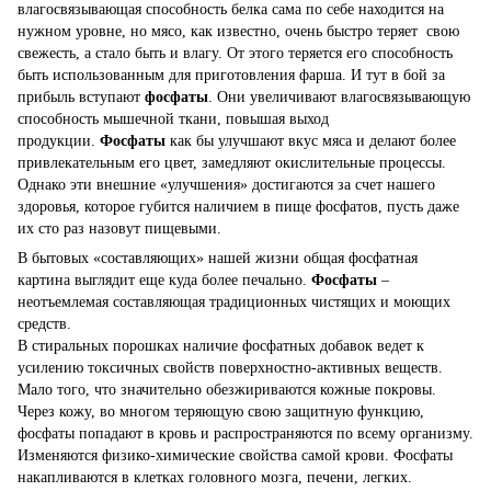
влагосвязывающая способность белка сама по себе находится на
нужном уровне, но мясо, как известно, очень быстро теряет свою
свежесть, а стало быть и влагу. От этого теряется его способность
быть использованным для приготовления фарша. И тут в бой за
прибыль вступают
фосфаты
. Они увеличивают влагосвязывающую
способность мышечной ткани, повышая выход
продукции.
Фосфаты
как бы улучшают вкус мяса и делают более
привлекательным его цвет, замедляют окислительные процессы.
Однако эти внешние «улучшения» достигаются за счет нашего
здоровья, которое губится наличием в пище фосфатов, пусть даже
их сто раз назовут пищевыми.
В бытовых «составляющих» нашей жизни общая фосфатная
картина выглядит еще куда более печально.
Фосфаты
–
неотъемлемая составляющая традиционных чистящих и моющих
средств.
В стиральных порошках наличие фосфатных добавок ведет к
усилению токсичных свойств поверхностно-активных веществ.
Мало того, что значительно обезжириваются кожные покровы.
Через кожу, во многом теряющую свою защитную функцию,
фосфаты попадают в кровь и распространяются по всему организму.
Изменяются физико-химические свойства самой крови. Фосфаты
накапливаются в клетках головного мозга, печени, легких.